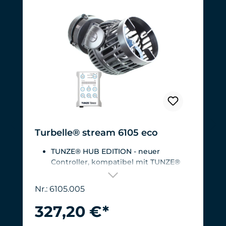
Turbelle® stream 6105 eco
TUNZE® HUB EDITION - neuer
Controller, kompatibel mit TUNZE®
HUB
Für Aquarien von 200 - 2.000
Nr.: 6105.005
Liter.Strömungsleistung: ca. 3.000 bis
12.000 l/h bei 12 V mit Turbelle®
327,20 €*
Controller
Effizienteste Pumpe am Markt: