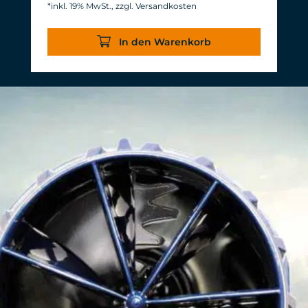
*inkl. 19% MwSt., zzgl. Versandkosten
Energieverbrauch: 3-11 W bei 12 V
Wirkungsgrad von über 1.000 L/h/W.
In den Warenkorb
Bei nahezu gleichem Volumenstrom
werden 20 W Leistung eingespart.
Gewohnte, langlebige TUNZE®
Zuverlässigkeit & Haltbarkeit.