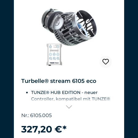
Turbelle® stream 6105 eco
TUNZE® HUB EDITION - neuer
Controller, kompatibel mit TUNZE®
HUB
Für Aquarien von 200 - 2.000
Nr.: 6105.005
Liter.Strömungsleistung: ca. 3.000 bis
12.000 l/h bei 12 V mit Turbelle®
327,20 €*
Controller
Effizienteste Pumpe am Markt: