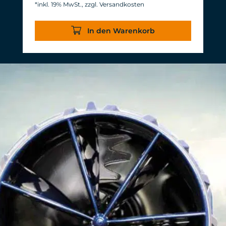
*inkl. 19% MwSt., zzgl. Versandkosten
Energieverbrauch: 3-11 W bei 12 V
Wirkungsgrad von über 1.000 L/h/W.
In den Warenkorb
Bei nahezu gleichem Volumenstrom
werden 20 W Leistung eingespart.
Gewohnte, langlebige TUNZE®
Zuverlässigkeit & Haltbarkeit.