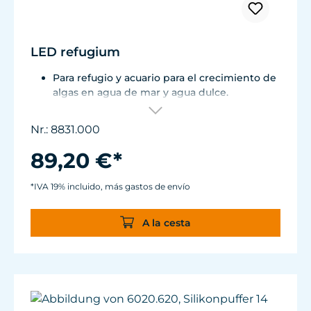
LED refugium
Para refugio y acuario para el crecimiento de
algas en agua de mar y agua dulce.
Consumo total aprox.9 W.
Es utilizable al aire o bajo el agua
Nr.: 8831.000
Soluciónes de montaje flexibles gracias al
soporte magnético Magnet Holder.
89,20 €*
*IVA 19% incluido, más gastos de envío
A la cesta