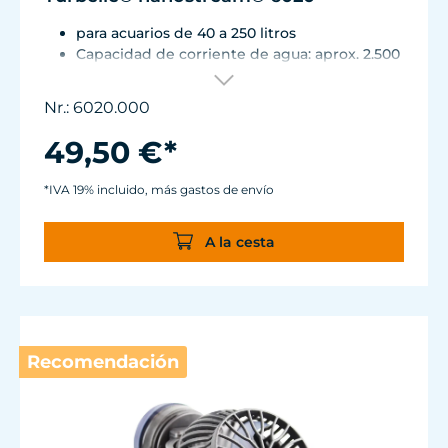
para acuarios de 40 a 250 litros
Capacidad de corriente de agua: aprox. 2.500
l/h
Consumo de energía: 4 WTensión /
Nr.: 6020.000
frecuencia: 230V/50Hz (115V/60Hz)
Silence Magnet Holder hasta un espesor de
49,50 €*
vidrio de 12 mm.
Cable: 2 m Medidas sin ángulo de corriente
*IVA 19% incluido, más gastos de envío
(Lon x Anc x Alt): 65 x 60 x 72 mm Expulsión:
ø40 mm
A la cesta
Recomendación