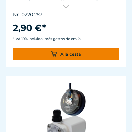
Care Magnet long, strong y strong+ artículos
no. 0220.015, 0220.020, 0220.025, 0222.015,
Nr.: 0220.257
0222.020, 0222.025
Autoadhesiva, hecha de fieltro de primera
2,90 €*
calidad, fácil de deslizar.
*IVA 19% incluido, más gastos de envío
A la cesta