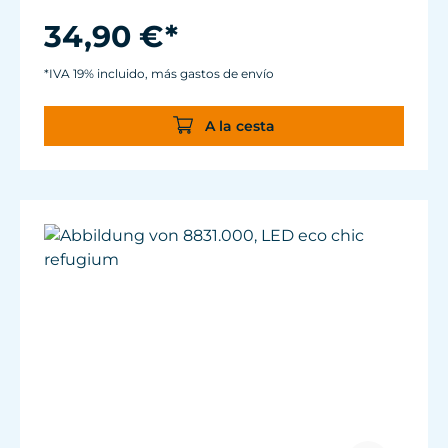
tubo flexible ½" GAS.
Medidas sin salida y ventosa: 87 x 67 x 48
34,90 €*
mm y longitud de cable de 2 m.
*IVA 19% incluido, más gastos de envío
A la cesta