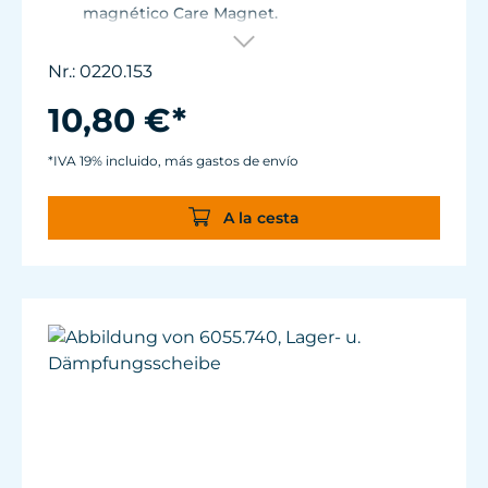
magnético Care Magnet.
Para Care Magnet 0220.010, 0220.015, 0220.020
y 0220.025.
Nr.: 0220.153
Plástico de alto rendimiento resistente al
desgaste.
10,80 €*
*IVA 19% incluido, más gastos de envío
A la cesta