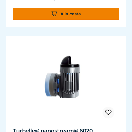
misma potencia de circulación se ahorran 20
W de potencia.
A la cesta
Fiabilidad y durabilidad habituales y
duraderas de TUNZE®.
Turbelle® nanostream® 6020