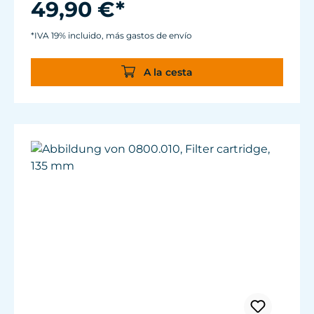
49,90 €*
Ajustable de aprox. 500 hasta 3.700 l/h.
Para acuarios de 40 a 200 litros.
*IVA 19% incluido, más gastos de envío
Magnet Holder con pinza de sujeción Silence
hasta un espesor de vidrio de 12 mm.
A la cesta