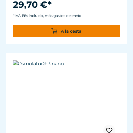
Ángulos redondeados para una transición
29,70 €*
perfecta al siguiente lado del cristal
Construcción esbelta, ergonómica.
*IVA 19% incluido, más gastos de envío
El imán interior a una distancia de más de 3
mm del cristal del acuario impide que se
A la cesta
incruste arena del acuario.