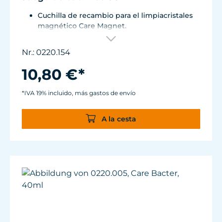
Cuchilla de recambio para el limpiacristales
magnético Care Magnet.
Para Care Magnet 0220.010, 0220.015, 0220.020
y 0220.025.
Nr.: 0220.154
Plástico de alto rendimiento resistente al
desgaste con cuchilla de acero noble para
10,80 €*
depósitos duros.
*IVA 19% incluido, más gastos de envío
A la cesta