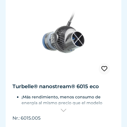
Turbelle® nanostream® 6015 eco
¡Más rendimiento, menos consumo de
energía al mismo precio que el modelo
anterior!
Caudal volumétrico de 3.700 L/h con solo 3,2
Nr.: 6015.005
W de potencia para una eficiencia de más de
1.100 L/h/W.