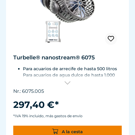
Turbelle® nanostream® 6075
Para acuarios de arrecife de hasta 500 litros
Para acuarios de agua dulce de hasta 1.000
litros
Capacidad de corriente de agua: 2.700 hasta
Nr.: 6075.005
aprox. 7.500 l/h
Consumo de energía: 1 - 8 W
297,40 €*
Magnet Holder con pinza de sujeción Silence
hasta un espesor de vidrio de 15 mm.
*IVA 19% incluido, más gastos de envío
Bloque de alimentación fabricada según
estándares médicos.
A la cesta