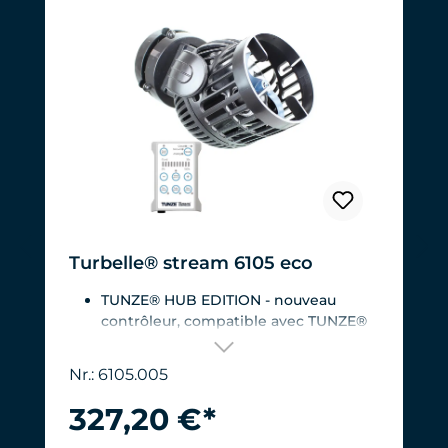
Turbelle® stream 6105 eco
TUNZE® HUB EDITION - nouveau
contrôleur, compatible avec TUNZE®
HUB
Pour aquariums de 200 à 2 000
Nr.: 6105.005
litres.Débit : env. 3 000 à 12 000 l/h à 12
V avec Turbelle® Controller
327,20 €*
Pompe la plus efficace du marché :
Consommation : 3-11 W à 12 V