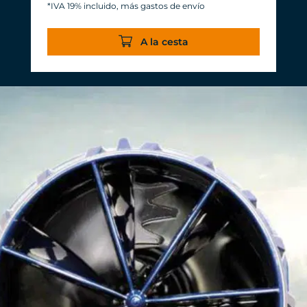
*IVA 19% incluido, más gastos de envío
Consumo de energía: 3-11 W a 12 V
Eficiencia superior a 1.000 L/h/W. Con
A la cesta
casi la misma potencia de circulación
se ahorran 20 W de potencia.
Fiabilidad y durabilidad habituales y
duraderas de TUNZE®.