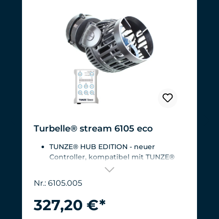
Turbelle® stream 6105 eco
TUNZE® HUB EDITION - neuer
Controller, kompatibel mit TUNZE®
HUB
Für Aquarien von 200 - 2.000
Nr.: 6105.005
Liter.Strömungsleistung: ca. 3.000 bis
12.000 l/h bei 12 V mit Turbelle®
327,20 €*
Controller
Effizienteste Pumpe am Markt: