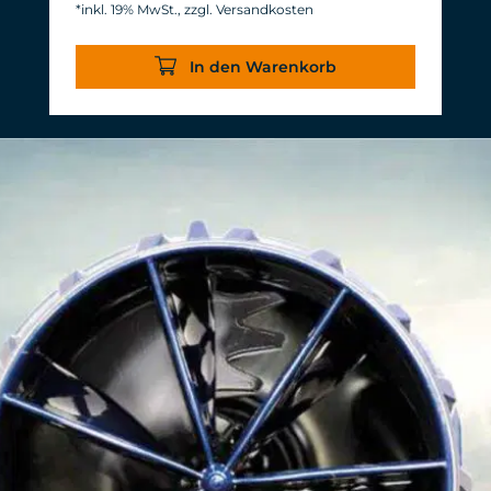
*inkl. 19% MwSt., zzgl. Versandkosten
Energieverbrauch: 3-11 W bei 12 V
Wirkungsgrad von über 1.000 L/h/W.
In den Warenkorb
Bei nahezu gleichem Volumenstrom
werden 20 W Leistung eingespart.
Gewohnte, langlebige TUNZE®
Zuverlässigkeit & Haltbarkeit.