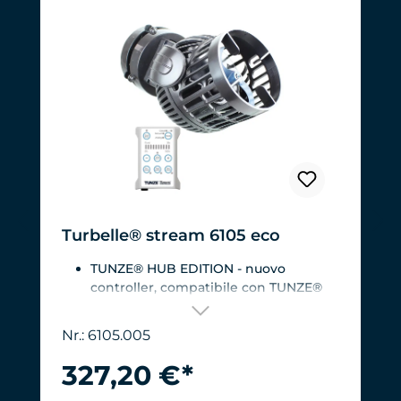
Turbelle® stream 6105 eco
TUNZE® HUB EDITION - nuovo
controller, compatibile con TUNZE®
HUB
Per acquari da 200 a 2.000 litri.Portata:
Nr.: 6105.005
ca. da 3.000 a 12.000 l/h a 12 V con
Turbelle® Controller
327,20 €*
La pompa più efficiente sul mercato:
Consumo energetico: 3-11 W a 12 V