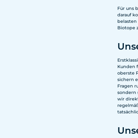
Für uns 
darauf k
belasten
Biotope z
Unse
Erstklass
Kunden f
oberste P
sichern 
Fragen ru
sondern 
wir direk
regelmäß
tatsächl
Uns