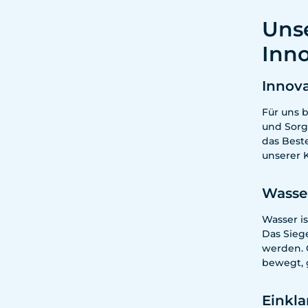
Unse
Inno
Innova
Für uns b
und Sorg
das Best
unserer 
Wasse
Wasser i
Das Sieg
werden. 
bewegt, g
Einkla