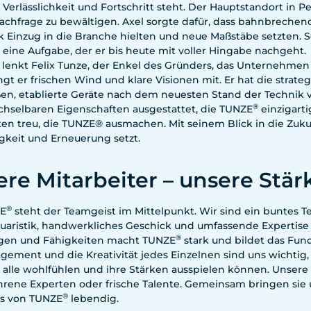
, Verlässlichkeit und Fortschritt steht. Der Hauptstandort in 
achfrage zu bewältigen. Axel sorgte dafür, dass bahnbrechen
ik Einzug in die Branche hielten und neue Maßstäbe setzten. 
 eine Aufgabe, der er bis heute mit voller Hingabe nachgeht.
 lenkt Felix Tunze, der Enkel des Gründers, das Unternehmen i
ingt er frischen Wind und klare Visionen mit. Er hat die st
en, etablierte Geräte nach dem neuesten Stand der Technik 
®
hselbaren Eigenschaften ausgestattet, die TUNZE
einzigarti
en treu, die TUNZE® ausmachen. Mit seinem Blick in die Zuku
gkeit und Erneuerung setzt.
re Mitarbeiter – unsere Stär
®
ZE
steht der Teamgeist im Mittelpunkt. Wir sind ein buntes T
quaristik, handwerkliches Geschick und umfassende Expertise 
®
gen und Fähigkeiten macht TUNZE
stark und bildet das Fun
gement und die Kreativität jedes Einzelnen sind uns wichtig,
 alle wohlfühlen und ihre Stärken ausspielen können. Unsere M
ahrene Experten oder frische Talente. Gemeinsam bringen sie
®
s von TUNZE
lebendig.