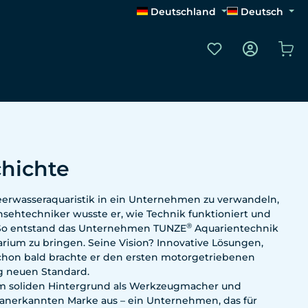
Deutschland
Deutsch
Du hast 0 Produk
Wa
hichte
 Meerwasseraquaristik in ein Unternehmen zu verwandeln,
nsehtechniker wusste er, wie Technik funktioniert und
®
n. So entstand das Unternehmen TUNZE
Aquarientechnik
ium zu bringen. Seine Vision? Innovative Lösungen,
Schon bald brachte er den ersten motorgetriebenen
ig neuen Standard.
m soliden Hintergrund als Werkzeugmacher und
l anerkannten Marke aus – ein Unternehmen, das für