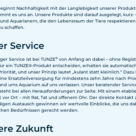
beginnt Nachhaltigkeit mit der Langlebigkeit unserer Produkt
ommt es uns an. Unsere Produkte sind darauf ausgelegt, kurz-
 und Aquarianern, die den Lebensraum der Tiere respektieren
u schaffen.
r Service
®
iger Service ist bei TUNZE
von Anfang an dabei – ohne Regist
ür ein TUNZE®-Produkt entscheiden, erhalten sie automatisch 
riorität, und unser Prinzip lautet „kulant statt kleinlich.“ Daz
eine Ersatzteilversorgung für mindestens zehn Jahre nach Pr
nd ums Aquarium auf uns verlassen. Unser beratender Service 
steht bei allen Herausforderungen zur Seite. Mit einem etabl
t vor Ort – mit Rat, Tat und offenem Ohr. Der direkte Kontak
igen Austausch gewinnen wir wertvolle Einblicke, die uns dab
ichen Bedürfnissen gerecht werden.
ere Zukunft