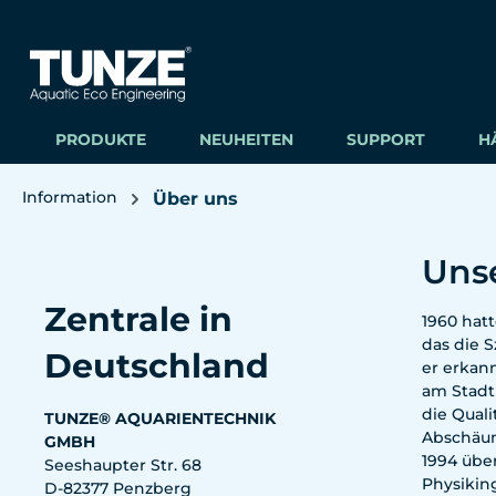
m Hauptinhalt springen
Zur Suche springen
Zur Hauptnavigation springen
PRODUKTE
NEUHEITEN
SUPPORT
H
Information
Über uns
Uns
Bildergalerie überspringen
Zentrale in
1960 hat
das die 
Deutschland
er erkan
am Stadt
die Qual
TUNZE® AQUARIENTECHNIK
Abschäum
GMBH
1994 übe
Seeshaupter Str. 68
Physikin
D-82377 Penzberg