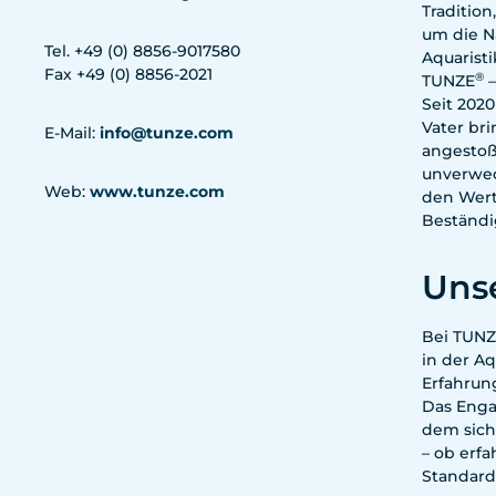
Tradition
um die N
Tel. +49 (0) 8856-9017580
Aquarist
Fax +49 (0) 8856-2021
®
TUNZE
–
Seit 2020
Vater br
E-Mail:
info@tunze.com
angestoß
unverwec
Web:
www.tunze.com
den Wert
Beständi
Unse
Bei TUN
in der A
Erfahrun
Das Enga
dem sich
– ob erf
Standard