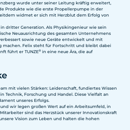
Penzberg wurde unter seiner Leitung kräftig erweitert,
de Produkte wie die erste Propellerpumpe in der
Seitdem widmet er sich mit Herzblut dem Erfolg von
n dritter Generation. Als Physikingenieur wie sein
rategische Neuausrichtung des gesamten Unternehmens
verbessert sowie neue Geräte entwickelt und mit
g machen. Felix steht für Fortschritt und bleibt dabei
®
nft führt er TUNZE
in eine neue Ära, die auf
ke
eam mit vielen Stärken: Leidenschaft, fundiertes Wissen
in Technik, Forschung und Handel. Diese Vielfalt an
dament unseres Erfolgs.
 und wir legen großen Wert auf ein Arbeitsumfeld, in
itarbeiter sind das Herzstück unserer Innovationskraft
 unsere Vision zum Leben und halten die hohen