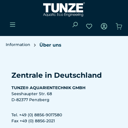
Zum Hauptinhalt springen
Du hast 0 Produk
Wa
Information
Über uns
Bildergalerie überspringen
Zentrale in Deutschland
TUNZE® AQUARIENTECHNIK GMBH
Seeshaupter Str. 68
D-82377 Penzberg
Tel. +49 (0) 8856-9017580
Fax +49 (0) 8856-2021