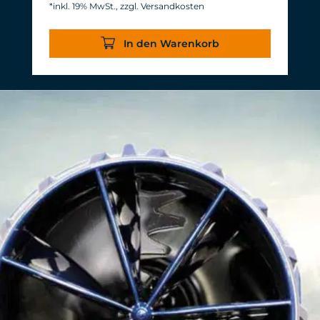
*inkl. 19% MwSt., zzgl. Versandkosten
Energieverbrauch: 3-11 W bei 12 V
Wirkungsgrad von über 1.000 L/h/W.
In den Warenkorb
Bei nahezu gleichem Volumenstrom
werden 20 W Leistung eingespart.
Gewohnte, langlebige TUNZE®
Zuverlässigkeit & Haltbarkeit.