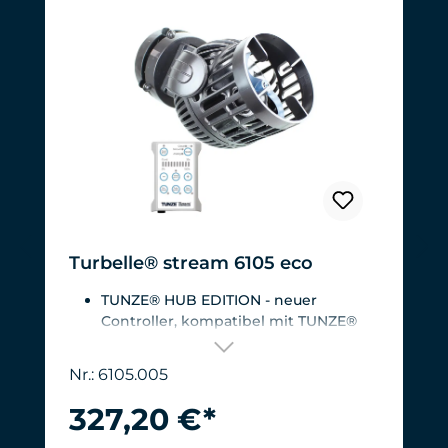
Turbelle® stream 6105 eco
TUNZE® HUB EDITION - neuer
Controller, kompatibel mit TUNZE®
HUB
Für Aquarien von 200 - 2.000
Nr.: 6105.005
Liter.Strömungsleistung: ca. 3.000 bis
12.000 l/h bei 12 V mit Turbelle®
327,20 €*
Controller
Effizienteste Pumpe am Markt: